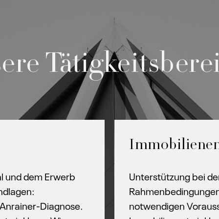
ere Tätigkeitsbere
Immobilienen
hl und dem Erwerb
Unterstützung bei de
ndlagen:
Rahmenbedingungen – 
 Anrainer-Diagnose.
notwendigen Vorausse